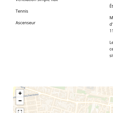
É
Tennis
M
Ascenseur
d
1
L
c
s
+
−