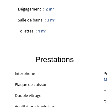
1 Dégagement
2 m²
1 Salle de bains
3 m²
1 Toilettes
1 m²
Prestations
Interphone
P
M
Plaque de cuisson
H
Double vitrage
D
Ventilation simple flux